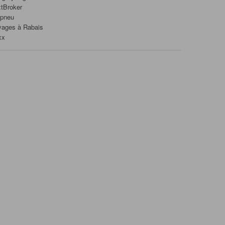
tBroker
ipneu
yages à Rabais
xx