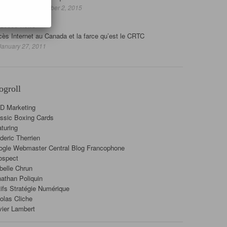
— December 2, 2015
29395 views
ès Internet au Canada et la farce qu’est le CRTC
anuary 27, 2011
ogroll
D Marketing
ssic Boxing Cards
turing
deric Therrien
ogle Webmaster Central Blog Francophone
ospect
belle Chrun
athan Poliquin
ifs Stratégie Numérique
olas Cliche
vier Lambert