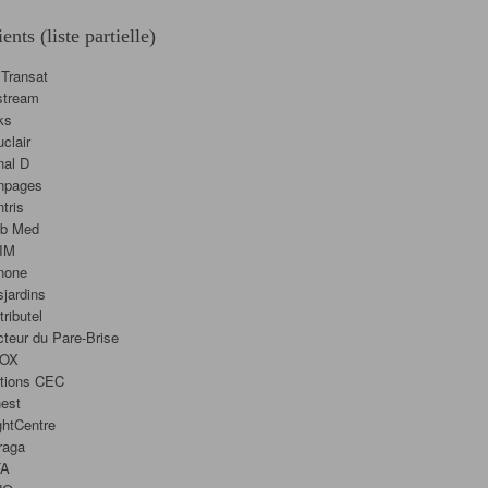
ients (liste partielle)
 Transat
stream
ks
clair
nal D
npages
tris
ub Med
IM
none
jardins
tributel
teur du Pare-Brise
OX
itions CEC
est
ghtCentre
raga
TA