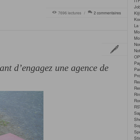
IT
Jo
7696 lectures /
2 commentaires
Kiji
Ko
La 
Mo
Mo
No
No
OP
Pa
vant d’engagez une agence de
Par
Pro
Rea
Re
Ri
Ro
RS
Sa
Sh
Sog
Sp
Sti