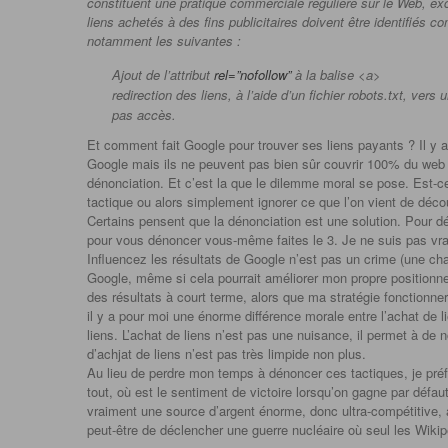
constituent une pratique commerciale régulière sur le Web, exce
liens achetés à des fins publicitaires doivent être identifiés c
notamment les suivantes :
Ajout de l’attribut
rel=”nofollow”
à la balise <a>
redirection des liens, à l’aide d’un fichier robots.txt, ver
pas accès.
Et comment fait Google pour trouver ses liens payants ? Il y a 
Google mais ils ne peuvent pas bien sûr couvrir 100% du web à
dénonciation. Et c’est la que le dilemme moral se pose. Est-c
tactique ou alors simplement ignorer ce que l’on vient de découv
Certains pensent que la dénonciation est une solution. Pour dén
pour vous dénoncer vous-même faites le 3. Je ne suis pas vrai
Influencez les résultats de Google n’est pas un crime (une cha
Google, même si cela pourrait améliorer mon propre position
des résultats à court terme, alors que ma stratégie fonctionn
il y a pour moi une énorme différence morale entre l’achat de l
liens. L’achat de liens n’est pas une nuisance, il permet à de
d’achjat de liens n’est pas très limpide non plus.
Au lieu de perdre mon temps à dénoncer ces tactiques, je préf
tout, où est le sentiment de victoire lorsqu’on gagne par défa
vraiment une source d’argent énorme, donc ultra-compétitive,
peut-être de déclencher une guerre nucléaire où seul les Wi