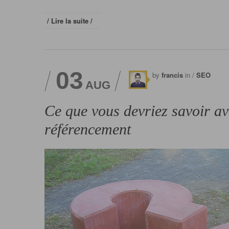
/ Lire la suite /
03
by
francis
in /
SEO
AUG
Ce que vous devriez savoir a
référencement