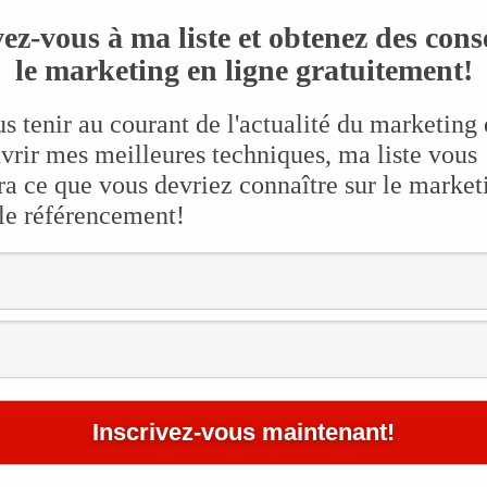
Do
309 lectures /
aucun commentaire
ez-vous à ma liste et obtenez des cons
Go
le marketing en ligne gratuitement!
Go
Int
s tenir au courant de l'actualité du marketing 
Inv
vrir mes meilleures techniques, ma liste vous
Mar
a ce que vous devriez connaître sur le market
iens payants à Google ?
 le référencement!
Po
Tro
— 
Int
— J