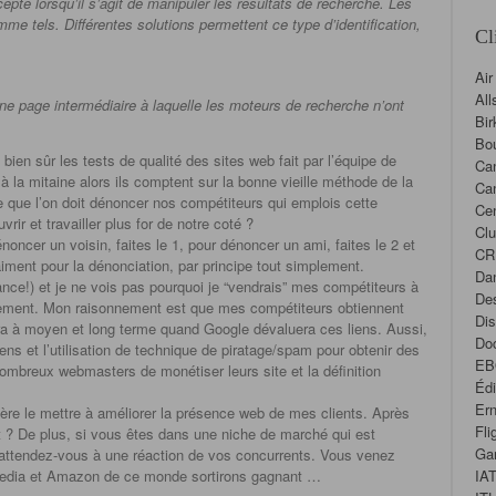
pté lorsqu’il s’agit de manipuler les résultats de recherche. Les
omme tels. Différentes solutions permettent ce type d’identification,
Cl
Air
All
s une page intermédiaire à laquelle les moteurs de recherche n’ont
Bir
Bou
bien sûr les tests de qualité des sites web fait par l’équipe de
Ca
 la mitaine alors ils comptent sur la bonne vieille méthode de la
Ca
e que l’on doit dénoncer nos compétiteurs qui emplois cette
Cen
rir et travailler plus for de notre coté ?
Cl
oncer un voisin, faites le 1, pour dénoncer un ami, faites le 2 et
CR
ment pour la dénonciation, par principe tout simplement.
Da
nce!) et je ne vois pas pourquoi je “vendrais” mes compétiteurs à
Des
nement. Mon raisonnement est que mes compétiteurs obtiennent
Dis
era à moyen et long terme quand Google dévaluera ces liens. Aussi,
Doc
iens et l’utilisation de technique de piratage/spam pour obtenir des
EB
 nombreux webmasters de monétiser leurs site et la définition
Éd
Ern
ère le mettre à améliorer la présence web de mes clients. Après
Fli
ut ? De plus, si vous êtes dans une niche de marché qui est
Ga
 attendez-vous à une réaction de vos concurrents. Vous venez
kipedia et Amazon de ce monde sortirons gagnant …
IA