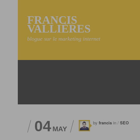
FRANCIS
VALLIÈRES
blogue sur le marketing internet
04
by
francis
in /
SEO
MAY