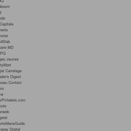
HQ
bboom
ji
odo
Capitale
neris
nster
rdSlab
taire MD
PQ
ges Jaunes
tyMart
jet Carrelage
der's Digest
seau Contact
nox
na
VPchalets.com
puto
erweb
etel
ortsMansGuide
ngray Digital