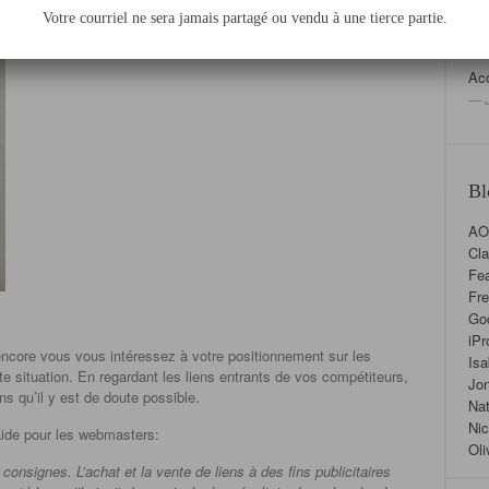
Votre courriel ne sera jamais partagé ou vendu à une tierce partie.
Acc
— J
Bl
AO
Cla
Fea
Fre
Go
iPr
ncore vous vous intéressez à votre positionnement sur les
Isa
e situation. En regardant les liens entrants de vos compétiteurs,
Jon
s qu’il y est de doute possible.
Nat
Nic
’aide pour les webmasters:
Oli
consignes. L’achat et la vente de liens à des fins publicitaires