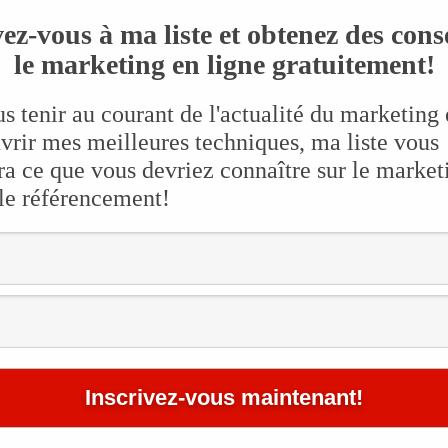
Do
310 lectures /
aucun commentaire
ez-vous à ma liste et obtenez des cons
Go
le marketing en ligne gratuitement!
Go
Int
s tenir au courant de l'actualité du marketing 
/
Stratégie Web
Inv
vrir mes meilleures techniques, ma liste vous
Mar
a ce que vous devriez connaître sur le market
affiliation
 le référencement!
r par une bonne
recherche de mots-clés
pour bien faire le tour de la
Po
un tout nouveau papa, j’ai décidé de faire un site d’affiliation
une bonne niche puisqu’il y a beaucoup de volume de recherche et
rons pas de faire des bébés demain matin et de chercher sur le net
Tro
— 
277 lectures /
aucun commentaire
Int
— J
ized