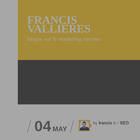
FRANCIS
VALLIÈRES
blogue sur le marketing internet
04
by
francis
in /
SEO
MAY