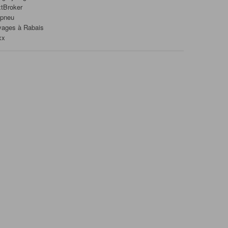
tBroker
ipneu
yages à Rabais
xx