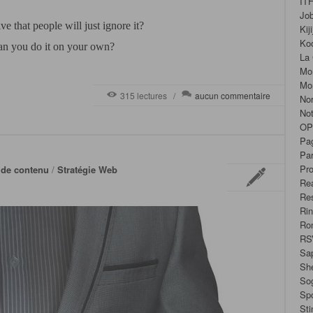
IT
Jo
 that people will just ignore it?
Kiji
Ko
 can you do it on your own?
La 
Mo
Mo
315 lectures /
aucun commentaire
No
No
OP
Pa
Par
Pro
 de contenu
/
Stratégie Web
Rea
Re
Ri
Ro
RS
Sa
Sh
Sog
Sp
Sti