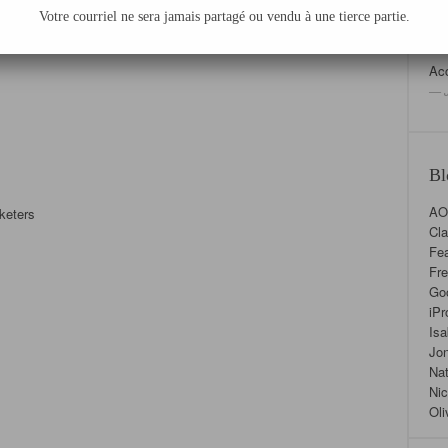
Votre courriel ne sera jamais partagé ou vendu à une tierce partie.
Acc
— J
Bl
AO
rketers
Cla
Fea
Fre
Go
iPr
Isa
Jon
Nat
Nic
Oli