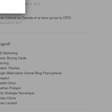
— December 2, 2015
29399 views
ès Internet au Canada et la farce qu’est le CRTC
anuary 27, 2011
ogroll
D Marketing
ssic Boxing Cards
turing
deric Therrien
ogle Webmaster Central Blog Francophone
ospect
belle Chrun
athan Poliquin
ifs Stratégie Numérique
olas Cliche
vier Lambert