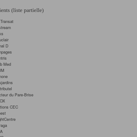
ients (liste partielle)
 Transat
stream
ks
clair
nal D
npages
tris
ub Med
IM
none
jardins
tributel
teur du Pare-Brise
OX
itions CEC
est
ghtCentre
raga
TA