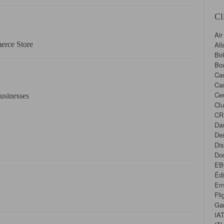
Cl
Air
erce Store
All
Bir
Bou
Ca
Ca
Cen
usinesses
Cl
CR
Da
Des
Dis
Doc
EB
Éd
Ern
Fli
Ga
IA