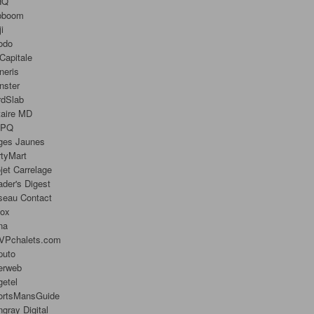
HQ
bboom
ji
odo
Capitale
neris
nster
rdSlab
taire MD
PQ
ges Jaunes
tyMart
jet Carrelage
der's Digest
seau Contact
nox
na
VPchalets.com
puto
erweb
etel
ortsMansGuide
ngray Digital