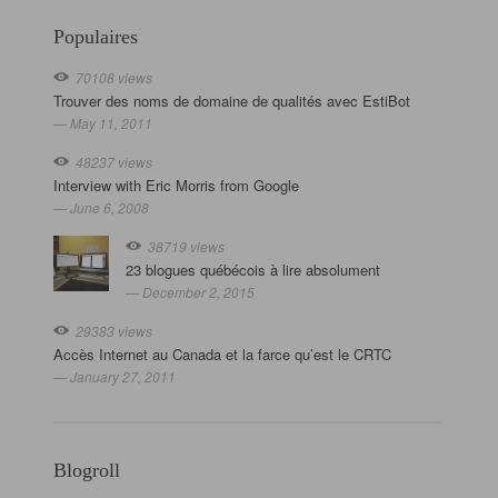
Populaires
70108 views
Trouver des noms de domaine de qualités avec EstiBot
— May 11, 2011
48237 views
Interview with Eric Morris from Google
— June 6, 2008
38719 views
23 blogues québécois à lire absolument
— December 2, 2015
29383 views
Accès Internet au Canada et la farce qu’est le CRTC
— January 27, 2011
Blogroll