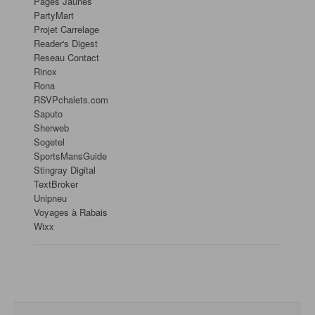
Pages Jaunes
PartyMart
Projet Carrelage
Reader's Digest
Reseau Contact
Rinox
Rona
RSVPchalets.com
Saputo
Sherweb
Sogetel
SportsMansGuide
Stingray Digital
TextBroker
Unipneu
Voyages à Rabais
Wixx