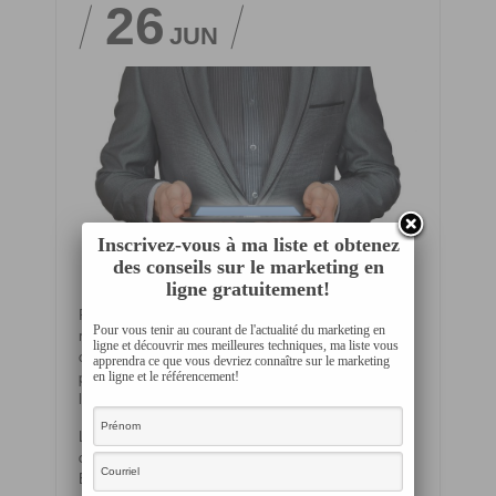
26
JUN
Inscrivez-vous à ma liste et obtenez
des conseils sur le marketing en
ligne gratuitement!
Peu importe que vous soyez responsable du
Pour vous tenir au courant de l'actualité du marketing en
référencement, des médias sociaux, des
ligne et découvrir mes meilleures techniques, ma liste vous
communications marketing ou encore des relations
apprendra ce que vous devriez connaître sur le marketing
publiques, il est de nos jours impossible de nier
en ligne et le référencement!
l’importance du marketing de contenu.
Les marques utilisent de plus en plus le marketing
de contenu dans la majorité des campagnes B2C et
B2B. L’utilisation du marketing de contenu est