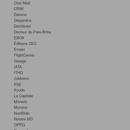
Club Med
CRIM
Danone
Desjardins
Distributel
Docteur du Pare-Brise
EBOX
Éditions CEC
Ernest
FlightCentre
Garaga
IATA
ITHQ
Jobboom
Kijiji
Koodo
La Capitale
Moneris
Monster
NordSlab
Notaire MD
OPPQ