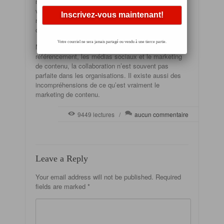
maintenant à un stade mature et il n’est plus rare de
voir de nombreuses entreprises utiliser ce type de
marketing afin de faire la promotion de leurs produits
ou services.
Votre courriel ne sera jamais partagé ou vendu à une tierce partie.
Même s’il y a une synergie évidente entre le
référencement, les médias sociaux et le marketing
de contenu, la collaboration n’est souvent pas
parfaite dans les organisations. Il existe aussi des
incompréhensions de ce qu’est vraiment le
marketing de contenu.
9449 lectures /
aucun commentaire
Leave a Reply
Your email address will not be published.
Required
fields are marked
*