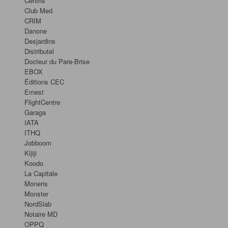
Centris
Club Med
CRIM
Danone
Desjardins
Distributel
Docteur du Pare-Brise
EBOX
Éditions CEC
Ernest
FlightCentre
Garaga
IATA
ITHQ
Jobboom
Kijiji
Koodo
La Capitale
Moneris
Monster
NordSlab
Notaire MD
OPPQ