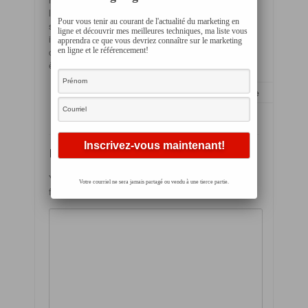
le plus important : vos objectifs d’affaires. Votre
Pour vous tenir au courant de l'actualité du marketing en
stratégie d’entreprise devrait être beaucoup plus
ligne et découvrir mes meilleures techniques, ma liste vous
importante et vous devriez mettre l’emphase sur
apprendra ce que vous devriez connaître sur le marketing
cela. La stratégie pour les réseaux sociaux devrait
en ligne et le référencement!
être faite après.
7305 lectures /
aucun commentaire
Leave a Reply
Your email address will not be published.
Required
Votre courriel ne sera jamais partagé ou vendu à une tierce partie.
fields are marked
*