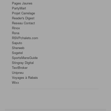
Pages Jaunes
PartyMart
Projet Carrelage
Reader's Digest
Reseau Contact
Rinox
Rona
RSVPchalets.com
Saputo
Sherweb
Sogetel
SportsMansGuide
Stingray Digital
TextBroker
Unipneu
Voyages à Rabais
Wixx