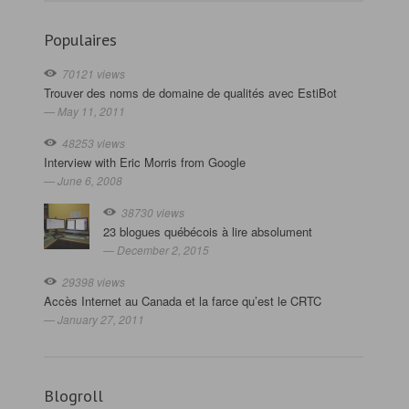
Populaires
70121 views
Trouver des noms de domaine de qualités avec EstiBot
— May 11, 2011
48253 views
Interview with Eric Morris from Google
— June 6, 2008
38730 views
23 blogues québécois à lire absolument
— December 2, 2015
29398 views
Accès Internet au Canada et la farce qu’est le CRTC
— January 27, 2011
Blogroll