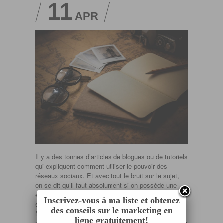
11
APR
Il y a des tonnes d’articles de blogues ou de tutoriels
qui expliquent comment utiliser le pouvoir des
réseaux sociaux. Et avec tout le bruit sur le sujet,
on se dit qu’il faut absolument si on possède une
entreprise se jeter tête la première dans les réseaux
Inscrivez-vous à ma liste et obtenez
sociaux si on ne veut pas finir comme un dinosaure.
des conseils sur le marketing en
Même si le besoin d’avoir une présence sur les
ligne gratuitement!
réseaux sociaux est indéniable, il ne faut pas oublier