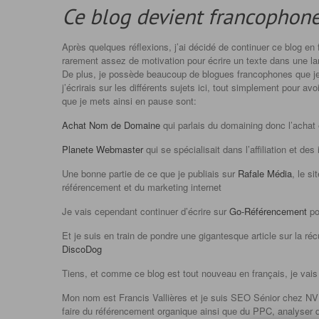
Ce blog devient francophon
Après quelques réflexions, j’ai décidé de continuer ce blog en 
rarement assez de motivation pour écrire un texte dans une lang
De plus, je possède beaucoup de blogues francophones que je 
j’écrirais sur les différents sujets ici, tout simplement pour a
que je mets ainsi en pause sont:
Achat Nom de Domaine
qui parlais du domaining donc l’achat
Planete Webmaster
qui se spécialisait dans l’affiliation et 
Une bonne partie de ce que je publiais sur
Rafale Média
, le s
référencement et du marketing internet
Je vais cependant continuer d’écrire sur
Go-Référencement
po
Et je suis en train de pondre une gigantesque article sur la 
DiscoDog
Tiens, et comme ce blog est tout nouveau en français, je vai
Mon nom est Francis Vallières et je suis SEO Sénior chez NVI
faire du référencement organique ainsi que du PPC, analyser