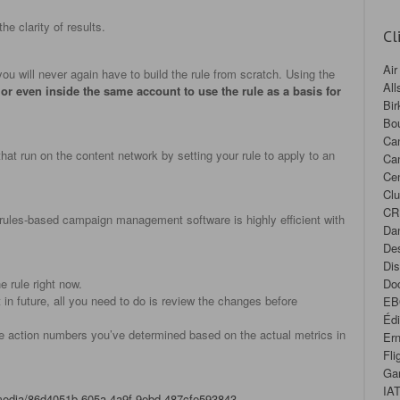
he clarity of results.
Cl
Air
you will never again have to build the rule from scratch. Using the
All
or even inside the same account to use the rule as a basis for
Bir
Bou
Ca
 run on the content network by setting your rule to apply to an
Ca
Cen
Cl
CR
rules-based campaign management software is highly efficient with
Da
Des
Dis
e rule right now.
Doc
in future, all you need to do is review the changes before
EB
Éd
the action numbers you’ve determined based on the actual metrics in
Ern
Fli
Ga
IA
/media/86d4051b-605a-4a9f-9ebd-487cfe593843