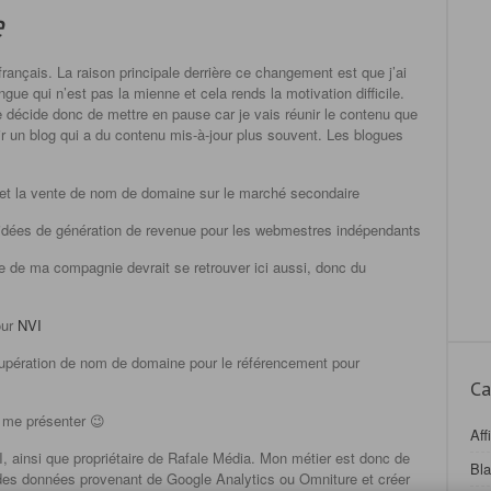
e
français. La raison principale derrière ce changement est que j’ai
ue qui n’est pas la mienne et cela rends la motivation difficile.
décide donc de mettre en pause car je vais réunir le contenu que
voir un blog qui a du contenu mis-à-jour plus souvent. Les blogues
 et la vente de nom de domaine sur le marché secondaire
des idées de génération de revenue pour les webmestres indépendants
ite de ma compagnie devrait se retrouver ici aussi, donc du
ur
NVI
récupération de nom de domaine pour le référencement pour
Ca
s me présenter 😉
Aff
, ainsi que propriétaire de Rafale Média. Mon métier est donc de
Bl
 des données provenant de Google Analytics ou Omniture et créer