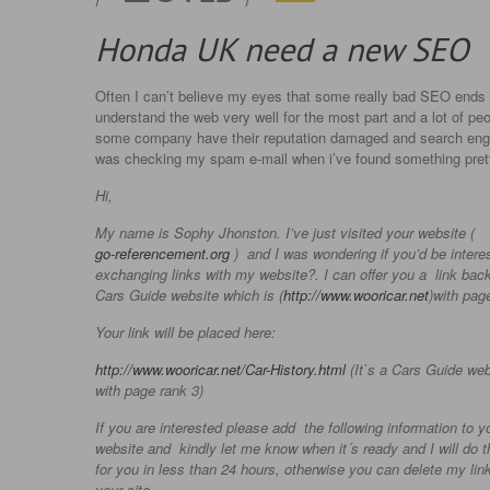
Honda UK need a new SEO
Often I can’t believe my eyes that some really bad SEO ends up
understand the web very well for the most part and a lot of peop
some company have their reputation damaged and search engi
was checking my spam e-mail when i’ve found something pret
Hi,
My name is Sophy Jhonston. I’ve just visited your website (
go-referencement.org
) and I was wondering if you’d be intere
exchanging links with my website?. I can offer you a link ba
Cars Guide website which is (
http://www.wooricar.net
)with pag
Your link will be placed here:
http://www.wooricar.net/Car-History.html
(It`s a Cars Guide web
with page rank 3)
If you are interested please add the following information to y
website and kindly let me know when it´s ready and I will do 
for you in less than 24 hours, otherwise you can delete my lin
your site.