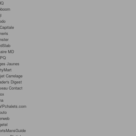
HQ
bboom
ji
odo
Capitale
neris
nster
rdSlab
taire MD
PQ
ges Jaunes
tyMart
jet Carrelage
der's Digest
seau Contact
nox
na
VPchalets.com
puto
erweb
etel
ortsMansGuide