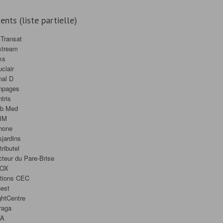
ients (liste partielle)
 Transat
stream
ks
clair
nal D
npages
tris
ub Med
IM
none
jardins
tributel
teur du Pare-Brise
OX
itions CEC
est
ghtCentre
raga
TA