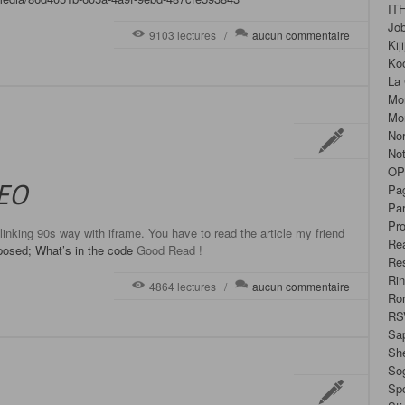
IT
Jo
9103 lectures /
aucun commentaire
Kiji
Ko
La 
Mo
Mo
No
No
OP
SEO
Pa
Par
Pro
linking 90s way with iframe. You have to read the article my friend
Rea
posed; What’s in the code
Good Read !
Re
Ri
4864 lectures /
aucun commentaire
Ro
RS
Sa
Sh
Sog
Sp