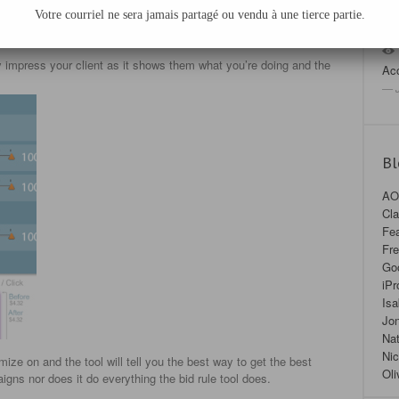
Votre courriel ne sera jamais partagé ou vendu à une tierce partie.
ely impress your client as it shows them what you’re doing and the
Acc
— J
Bl
AO
Cla
Fea
Fre
Go
iPr
Isa
Jon
Nat
Nic
mize on and the tool will tell you the best way to get the best
Oli
igns nor does it do everything the bid rule tool does.