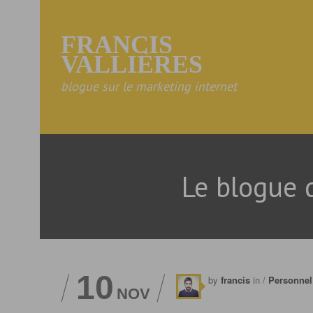
FRANCIS
VALLIÈRES
blogue sur le marketing internet
Le blogue 
10
by
francis
in /
Personnel
NOV