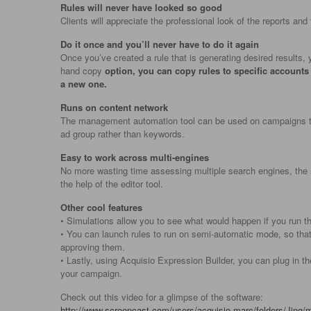
Rules will never have looked so good
Clients will appreciate the professional look of the reports and t
Do it once and you’ll never have to do it again
Once you’ve created a rule that is generating desired results, 
hand copy
option, you can copy rules to specific accounts 
a new one.
Runs on content network
The management automation tool can be used on campaigns that
ad group rather than keywords.
Easy to work across multi-engines
No more wasting time assessing multiple search engines, the 
the help of the editor tool.
Other cool features
• Simulations allow you to see what would happen if you run th
• You can launch rules to run on semi-automatic mode, so that 
approving them.
• Lastly, using Acquisio Expression Builder, you can plug in 
your campaign.
Check out this video for a glimpse of the software:
http://www.screencast.com/users/acquisio-marc/folders/Jing