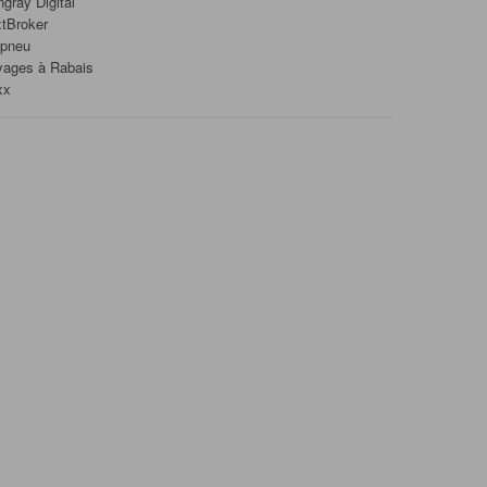
ngray Digital
tBroker
ipneu
yages à Rabais
xx