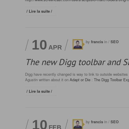
/ Lire la suite /
10
by
francis
in /
SEO
APR
The new Digg toolbar and 
Digg have recently changed is way to link to outside websites 
Agustin written about it on
Adapt or Die
:
The Digg Toolbar Ex
/ Lire la suite /
10
by
francis
in /
SEO
FEB