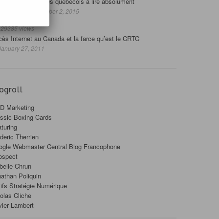
23 blogues québécois à lire absolument
— December 2, 2015
29385 views
ès Internet au Canada et la farce qu’est le CRTC
anuary 27, 2011
ogroll
D Marketing
ssic Boxing Cards
turing
deric Therrien
ogle Webmaster Central Blog Francophone
ospect
belle Chrun
athan Poliquin
ifs Stratégie Numérique
olas Cliche
vier Lambert