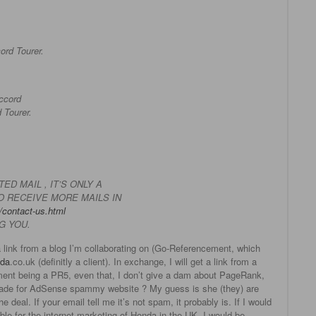
rd Tourer.
ccord
 Tourer.
D MAIL , IT’S ONLY A
O RECEIVE MORE MAILS IN
/contact-us.html
G YOU.
a link from a blog I’m collaborating on (Go-Referencement, which
da
.co.uk (definitly a client). In exchange, I will get a link from a
ent being a PR5, even that, I don’t give a dam about PageRank,
 Made for AdSense spammy website ? My guess is she (they) are
e deal. If your email tell me it’s not spam, it probably is. If I would
 for the internet marketing of Honda in the UK, I would be