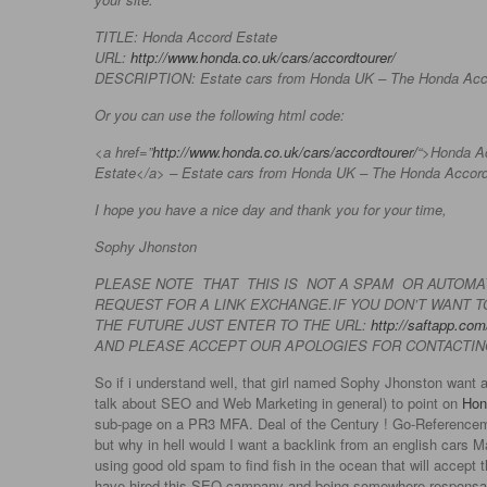
TITLE: Honda Accord Estate
URL:
http://www.honda.co.uk/cars/accordtourer/
DESCRIPTION: Estate cars from Honda UK – The Honda Acco
Or you can use the following html code:
<a href=”
http://www.honda.co.uk/cars/accordtourer/
“>Honda A
Estate</a> – Estate cars from Honda UK – The Honda Accord
I hope you have a nice day and thank you for your time,
Sophy Jhonston
PLEASE NOTE THAT THIS IS NOT A SPAM OR AUTOMATE
REQUEST FOR A LINK EXCHANGE.IF YOU DON’T WANT T
THE FUTURE JUST ENTER TO THE URL:
http://saftapp.com
AND PLEASE ACCEPT OUR APOLOGIES FOR CONTACTIN
So if i understand well, that girl named Sophy Jhonston want 
talk about SEO and Web Marketing in general) to point on
Hon
sub-page on a PR3 MFA. Deal of the Century ! Go-Referencem
but why in hell would I want a backlink from an english cars
using good old spam to find fish in the ocean that will accept th
have hired this SEO campany and being somewhere responsable