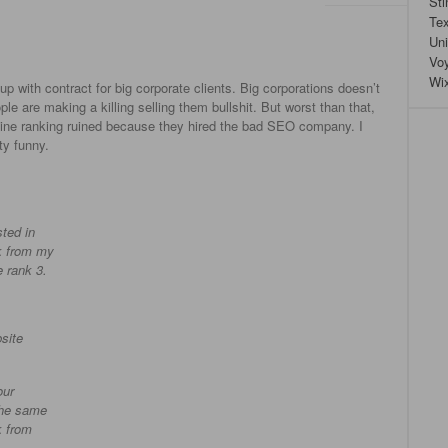
Sti
Tex
Un
Vo
Wi
 with contract for big corporate clients. Big corporations doesn’t
le are making a killing selling them bullshit. But worst than that,
ne ranking ruined because they hired the bad SEO company. I
ty funny.
sted in
ck from my
e rank 3.
site
our
the same
k from